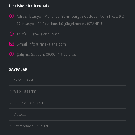
İLETIŞIM BILGILERIMIZ
Adres:
İstasyon Mahallesi Yarımburgaz Caddesi No: 31 Kat: 9 D:
77 İstasyon 24 Rezidans Küçükçekmece / İSTANBUL
Telefon:
0(549) 267 19 86
E-mail:
info@irmakajans.com
Çalışma Saatleri:
09:00 - 19:00 arası
SAYFALAR
Hakkımızda
Web Tasarım
Tasarladığımız Siteler
Matbaa
Promosyon Ürünleri