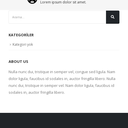
Lorem ipsum dolor sit amet.
KATEGORILER
Kategori yok
ABOUT US
Nulla nunc dui, tristique in semper vel, congue sed ligula. Nam
dolor ligula, faucibus id sodales in, auctor fringilla libero. Nulla
nunc dui, tristique in semper vel. Nam dolor ligula, faucibus id
sodales in, auctor fringilla libero.