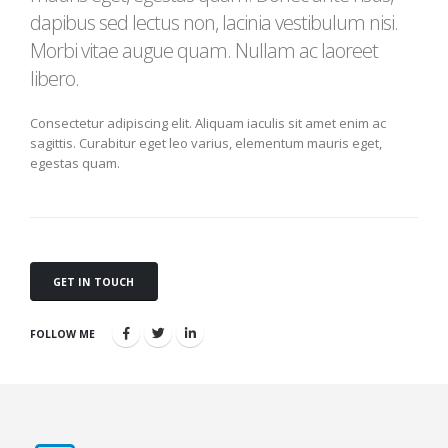
dapibus sed lectus non, lacinia vestibulum nisi.
Morbi vitae augue quam. Nullam ac laoreet
libero.
Consectetur adipiscing elit. Aliquam iaculis sit amet enim ac
sagittis. Curabitur eget leo varius, elementum mauris eget,
egestas quam.
GET IN TOUCH
FOLLOW ME