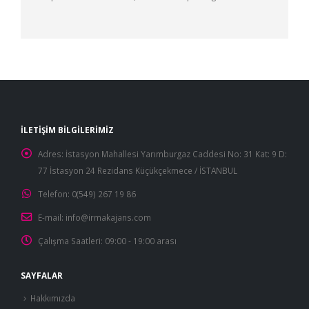
İLETIŞIM BILGILERIMIZ
Adres:
İstasyon Mahallesi Yarımburgaz Caddesi No: 31 Kat: 9 D:
77 İstasyon 24 Rezidans Küçükçekmece / İSTANBUL
Telefon:
0(549) 267 19 86
E-mail:
info@irmakajans.com
Çalışma Saatleri:
09:00 - 19:00 arası
SAYFALAR
Hakkımızda